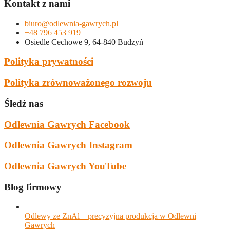
Kontakt z nami
biuro@odlewnia-gawrych.pl
+48 796 453 919
Osiedle Cechowe 9, 64-840 Budzyń
Polityka prywatności
Polityka zrównoważonego rozwoju
Śledź nas
Odlewnia Gawrych Facebook
Odlewnia Gawrych Instagram
Odlewnia Gawrych YouTube
Blog firmowy
Odlewy ze ZnAl – precyzyjna produkcja w Odlewni
Gawrych