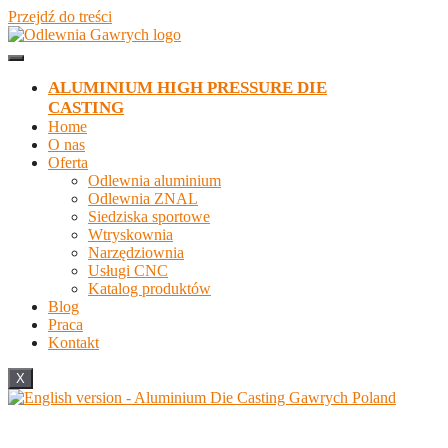
Przejdź do treści
ALUMINIUM HIGH PRESSURE DIE
CASTING
Home
O nas
Oferta
Odlewnia aluminium
Odlewnia ZNAL
Siedziska sportowe
Wtryskownia
Narzędziownia
Usługi CNC
Katalog produktów
Blog
Praca
Kontakt
X