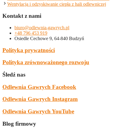
Wentylacja i odzyskiwanie ciepła z hali odlewniczej
Kontakt z nami
biuro@odlewnia-gawrych.pl
+48 796 453 919
Osiedle Cechowe 9, 64-840 Budzyń
Polityka prywatności
Polityka zrównoważonego rozwoju
Śledź nas
Odlewnia Gawrych Facebook
Odlewnia Gawrych Instagram
Odlewnia Gawrych YouTube
Blog firmowy