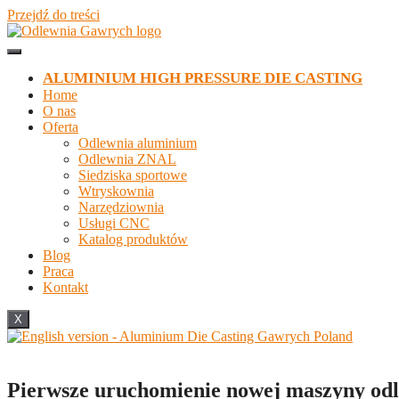
Przejdź do treści
ALUMINIUM HIGH PRESSURE DIE CASTING
Home
O nas
Oferta
Odlewnia aluminium
Odlewnia ZNAL
Siedziska sportowe
Wtryskownia
Narzędziownia
Usługi CNC
Katalog produktów
Blog
Praca
Kontakt
X
Pierwsze uruchomienie nowej maszyny od