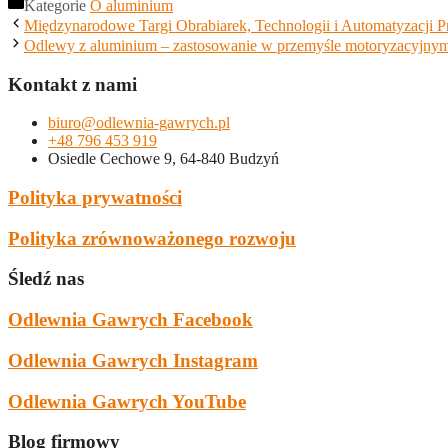
Kategorie
O aluminium
Międzynarodowe Targi Obrabiarek, Technologii i Automatyzacji 
Odlewy z aluminium – zastosowanie w przemyśle motoryzacyjny
Kontakt z nami
biuro@odlewnia-gawrych.pl
+48 796 453 919
Osiedle Cechowe 9, 64-840 Budzyń
Polityka prywatności
Polityka zrównoważonego rozwoju
Śledź nas
Odlewnia Gawrych Facebook
Odlewnia Gawrych Instagram
Odlewnia Gawrych YouTube
Blog firmowy