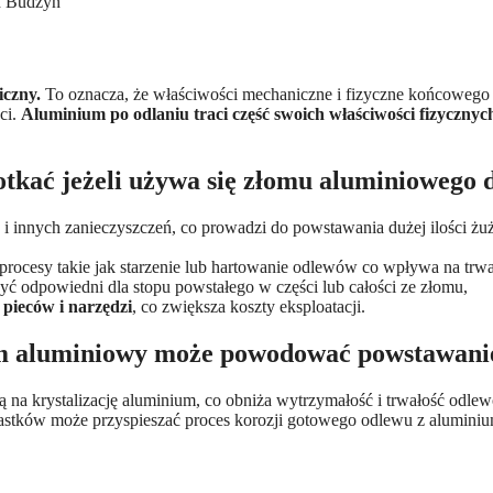
iczny.
To oznacza, że właściwości mechaniczne i fizyczne końcowego o
ci.
Aluminium po odlaniu traci część swoich właściwości fizycznyc
tkać jeżeli używa się złomu aluminiowego 
i innych zanieczyszczeń, co prowadzi do powstawania dużej ilości żuż
rocesy takie jak starzenie lub hartowanie odlewów co wpływa na trw
być odpowiedni dla stopu powstałego w części lub całości ze złomu,
 pieców i narzędzi
, co zwiększa koszty eksploatacji.
m aluminiowy może powodować powstawanie
 na krystalizację aluminium, co obniża wytrzymałość i trwałość odle
stków może przyspieszać proces korozji gotowego odlewu z aluminiu