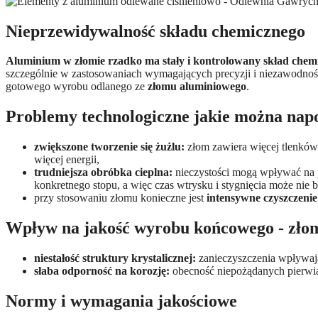
Nieprzewidywalność składu chemicznego
Aluminium w złomie rzadko ma stały i kontrolowany skład chem
szczególnie w zastosowaniach wymagających precyzji i niezawodnoś
gotowego wyrobu odlanego ze
złomu aluminiowego
.
Problemy technologiczne jakie można napo
zwiększone tworzenie się żużlu:
złom zawiera więcej tlenków 
więcej energii,
trudniejsza obróbka cieplna:
nieczystości mogą wpływać na p
konkretnego stopu, a więc czas wtrysku i stygnięcia może nie 
przy stosowaniu złomu konieczne jest
intensywne czyszczenie
Wpływ na jakość wyrobu końcowego - zło
niestałość struktury krystalicznej:
zanieczyszczenia wpływają
słaba odporność na korozję:
obecność niepożądanych pierwia
Normy i wymagania jakościowe