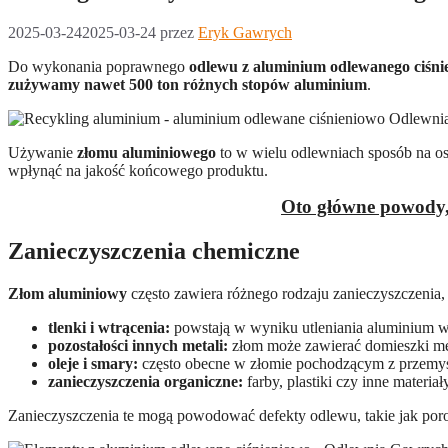
2025-03-24
2025-03-24
przez
Eryk Gawrych
Do wykonania poprawnego
odlewu z aluminium odlewanego ciśni
zużywamy nawet 500 ton różnych stopów aluminium
.
Używanie
złomu aluminiowego
to w wielu odlewniach sposób na os
wpłynąć na jakość końcowego produktu.
Oto główne powody, 
Zanieczyszczenia chemiczne
Złom aluminiowy
często zawiera różnego rodzaju zanieczyszczenia, 
tlenki i wtrącenia:
powstają w wyniku utleniania aluminium w
pozostałości innych metali:
złom może zawierać domieszki met
oleje i smary:
często obecne w złomie pochodzącym z przemy
zanieczyszczenia organiczne:
farby, plastiki czy inne materiał
Zanieczyszczenia te mogą powodować defekty odlewu, takie jak poro